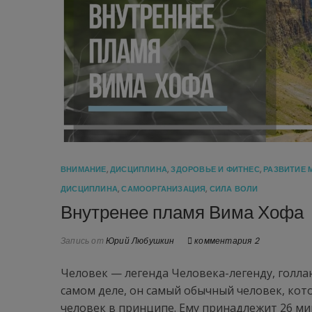
ВНИМАНИЕ
,
ДИСЦИПЛИНА
,
ЗДОРОВЬЕ И ФИТНЕС
,
РАЗВИТИЕ 
ДИСЦИПЛИНА
,
САМООРГАНИЗАЦИЯ
,
СИЛА ВОЛИ
Внутренее пламя Вима Хофа
Запись от
Юрий Любушкин
комментария 2
Человек — легенда Человека-легенду, голл
самом деле, он самый обычный человек, кот
человек в принципе. Ему принадлежит 26 ми