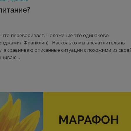
АНИЕ
,
ЗДОРОВЬЕ
питание?
м, что переваривает. Положение это одинаково
. (Бенджамин Франклин) Насколько мы впечатлительны
у, я сравниваю описанные ситуации с похожими из свое
рашиваю…