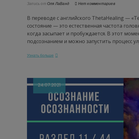
Запись от
Оля ЛаВанд
Нет комментариев
В переводе с английского ThetaHealing — «Т
состояние — это естественная частота голов
когда засыпает и пробуждается. В этот моме
подсознанием и можно запустить процесс у
Узнать больше
24.07.2021