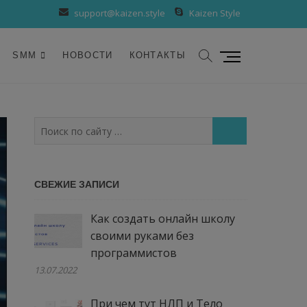
support@kaizen.style
Kaizen Style
К
SMM
НОВОСТИ
КОНТАКТЫ
н
о
п
к
Поиск
а
по
м
сайту
е
…
СВЕЖИЕ ЗАПИСИ
н
ю
Как создать онлайн школу
своими руками без
программистов
13.07.2022
При чем тут НЛП и Тело