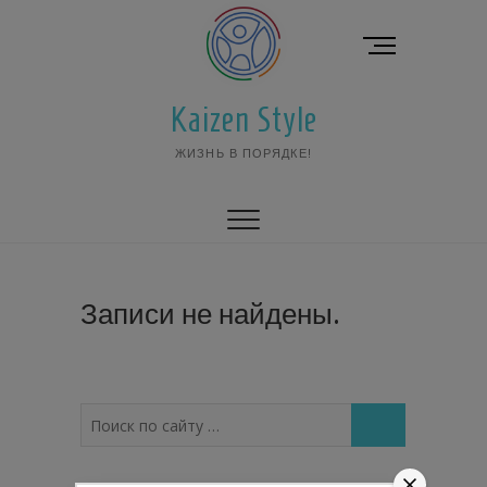
Перейти
к
К
содержимому
н
о
Kaizen Style
п
к
ЖИЗНЬ В ПОРЯДКЕ!
а
м
е
н
ю
Записи не найдены.
Поиск
по
сайту