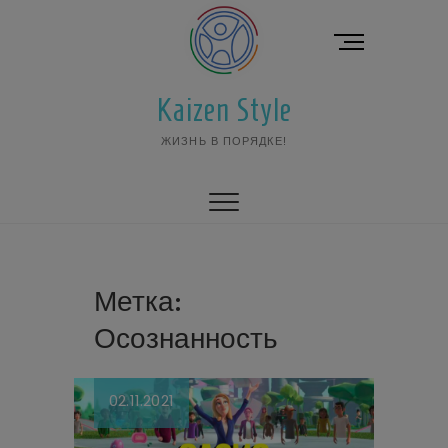
Перейти
к
К
содержимому
н
о
Kaizen Style
п
к
ЖИЗНЬ В ПОРЯДКЕ!
а
м
е
н
ю
Метка:
Осознанность
02.11.2021