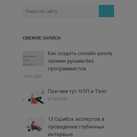
Поиск
по
сайту
…
СВЕЖИЕ ЗАПИСИ
Как создать онлайн школу
своими руками без
программистов
13.07.2022
При чем тут НЛП и Тело
07.02.2022
13 Ошибок экспертов в
проведении глубинных
интервью