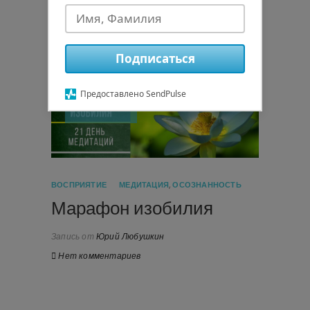
дети, и большая часть мира сейчас…
Узнать больше
Подписаться
Предоставлено SendPulse
28.05.2021
ВОСПРИЯТИЕ
МЕДИТАЦИЯ
,
ОСОЗНАННОСТЬ
Марафон изобилия
Запись от
Юрий Любушкин
Нет комментариев