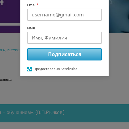
Email
*
Имя
ЗГА
,
РЕСУРСЫ
,
ТРЕНАЖЕРЫ ДЛЯ МОЗГА
,
ЧИТАТЬ
Подписаться
Предоставлено SendPulse
тариев
я – обучением». (В.П.Рычков)