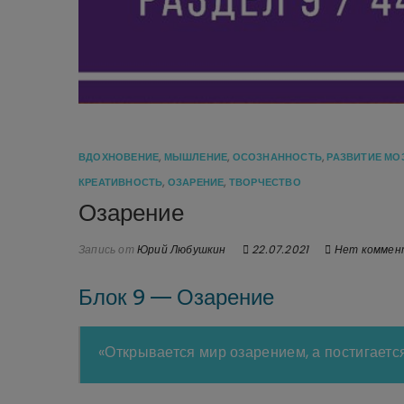
ВДОХНОВЕНИЕ
,
МЫШЛЕНИЕ
,
ОСОЗНАННОСТЬ
,
РАЗВИТИЕ МО
КРЕАТИВНОСТЬ
,
ОЗАРЕНИЕ
,
ТВОРЧЕСТВО
Озарение
Запись от
Юрий Любушкин
22.07.2021
Нет коммен
Блок 9 — Озарение
«Открывается мир озарением, а постигаетс