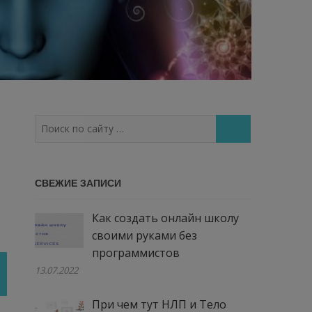
Поиск
по
сайту
…
СВЕЖИЕ ЗАПИСИ
Как создать онлайн школу
своими руками без
программистов
13.07.2022
При чем тут НЛП и Тело