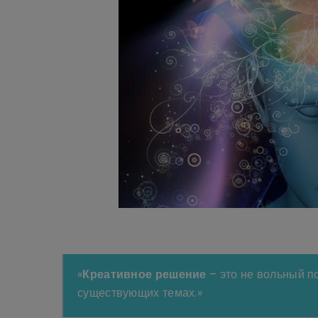
«
Креативное решение
–
это не вольный п
существующих темах.»