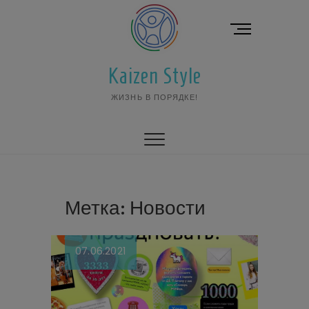
Перейти
к
К
содержимому
н
о
Kaizen Style
п
к
ЖИЗНЬ В ПОРЯДКЕ!
а
м
е
н
ю
Метка:
Новости
07.06.2021