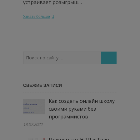
устраивает розыгрыш…
Узнать больше
Поиск
по
сайту
…
СВЕЖИЕ ЗАПИСИ
Как создать онлайн школу
своими руками без
программистов
13.07.2022
При чем тут НЛП и Тело