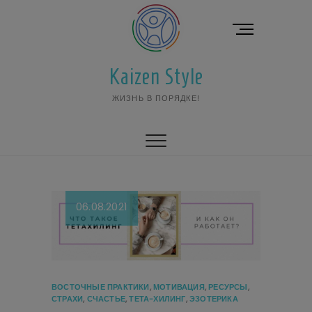
Перейти
к
К
содержимому
н
о
Kaizen Style
п
к
ЖИЗНЬ В ПОРЯДКЕ!
а
м
е
н
ю
06.08.2021
ВОСТОЧНЫЕ ПРАКТИКИ
,
МОТИВАЦИЯ
,
РЕСУРСЫ
,
СТРАХИ
,
СЧАСТЬЕ
,
ТЕТА-ХИЛИНГ
,
ЭЗОТЕРИКА