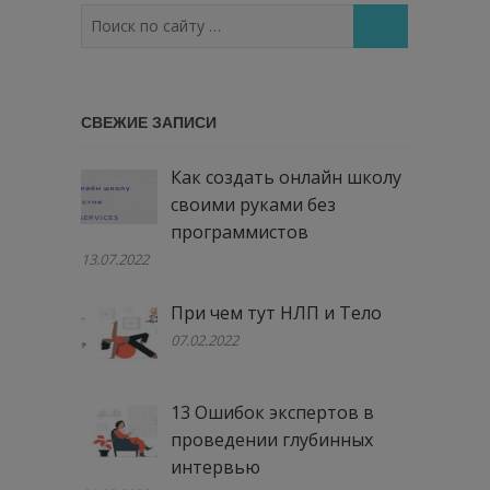
Поиск
по
сайту
…
СВЕЖИЕ ЗАПИСИ
Как создать онлайн школу
своими руками без
программистов
13.07.2022
При чем тут НЛП и Тело
07.02.2022
13 Ошибок экспертов в
проведении глубинных
интервью