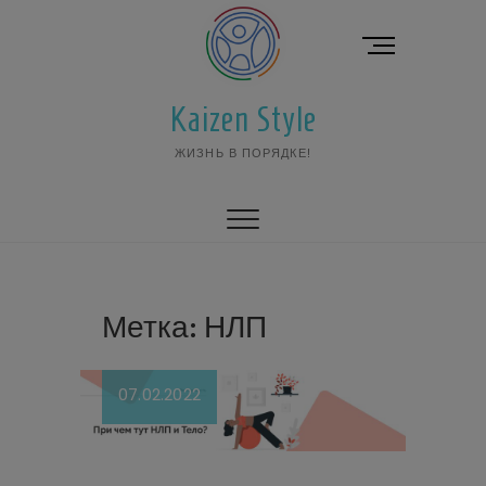
Перейти
к
К
содержимому
н
о
Kaizen Style
п
к
ЖИЗНЬ В ПОРЯДКЕ!
а
м
е
н
ю
Метка:
НЛП
07.02.2022