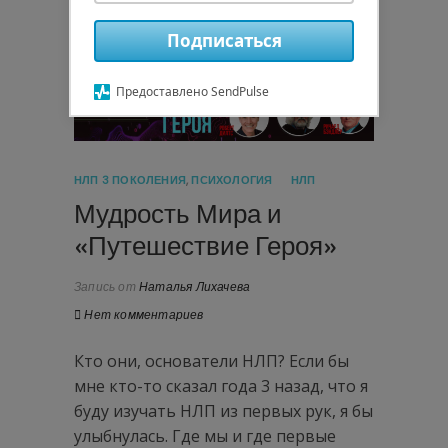
Подписаться
20.09.2021
Предоставлено SendPulse
НЛП 3 ПОКОЛЕНИЯ
,
ПСИХОЛОГИЯ
НЛП
Мудрость Мира и
«Путешествие Героя»
Запись от
Наталья Лихачева
Нет комментариев
Кто они, основатели НЛП? Если бы
мне кто-то сказал года 3 назад, что я
буду изучать НЛП из первых рук, я бы
улыбнулась. Где мы и где первые