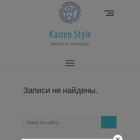
Перейти
к
К
содержимому
н
о
Kaizen Style
п
к
ЖИЗНЬ В ПОРЯДКЕ!
а
м
е
н
ю
Записи не найдены.
Поиск
по
сайту