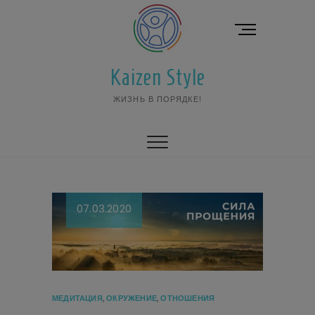
Перейти
к
К
содержимому
н
о
Kaizen Style
п
к
ЖИЗНЬ В ПОРЯДКЕ!
а
м
е
н
ю
07.03.2020
МЕДИТАЦИЯ
,
ОКРУЖЕНИЕ
,
ОТНОШЕНИЯ