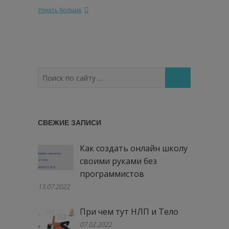
Узнать больше
Поиск
по
сайту
…
СВЕЖИЕ ЗАПИСИ
Как создать онлайн школу
своими руками без
программистов
13.07.2022
При чем тут НЛП и Тело
07.02.2022