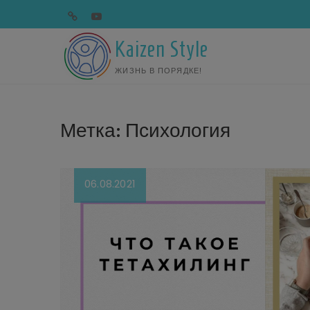
Перейти
telegram
youtube
к
содержимому
Kaizen Style
ЖИЗНЬ В ПОРЯДКЕ!
Метка:
Психология
06.08.2021