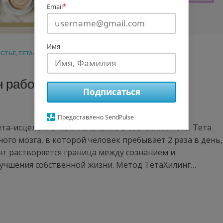
Email
*
Имя
АСТЬЕ
,
ТЕТА-ХИЛИНГ
,
ЭЗОТЕРИКА
н работает?
Подписаться
Предоставлено SendPulse
ета-исцеление» или излечение в состоянии Тета. Тета
ного мозга, в которой человек пребывает 2 раза в день,
нт растворяется граница между сознанием и
лучшения собственной жизни. Метод ТетаХилинг…