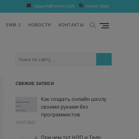
support@kaizen.style
Kaizen Style
К
SMM
НОВОСТИ
КОНТАКТЫ
н
о
п
к
Поиск
а
по
м
сайту
е
…
СВЕЖИЕ ЗАПИСИ
н
ю
Как создать онлайн школу
своими руками без
программистов
13.07.2022
При чем тут НЛП и Тело