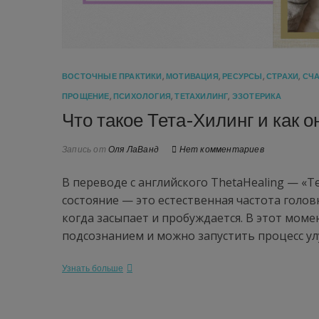
ВОСТОЧНЫЕ ПРАКТИКИ
,
МОТИВАЦИЯ
,
РЕСУРСЫ
,
СТРАХИ
,
СЧ
ПРОЩЕНИЕ
,
ПСИХОЛОГИЯ
,
ТЕТАХИЛИНГ
,
ЭЗОТЕРИКА
Что такое Тета-Хилинг и как о
Запись от
Оля ЛаВанд
Нет комментариев
В переводе с английского ThetaHealing — «Т
состояние — это естественная частота голов
когда засыпает и пробуждается. В этот моме
подсознанием и можно запустить процесс у
Узнать больше