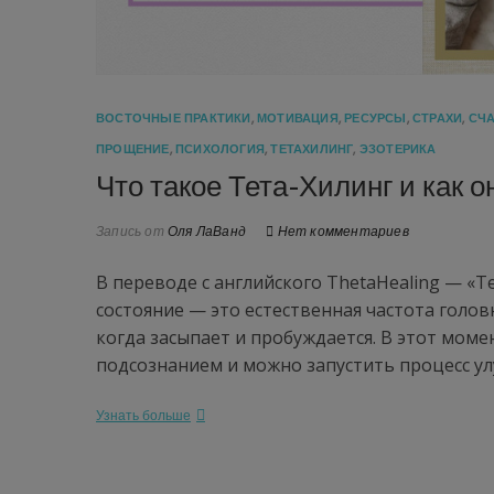
ВОСТОЧНЫЕ ПРАКТИКИ
,
МОТИВАЦИЯ
,
РЕСУРСЫ
,
СТРАХИ
,
СЧ
ПРОЩЕНИЕ
,
ПСИХОЛОГИЯ
,
ТЕТАХИЛИНГ
,
ЭЗОТЕРИКА
Что такое Тета-Хилинг и как о
Запись от
Оля ЛаВанд
Нет комментариев
В переводе с английского ThetaHealing — «Т
состояние — это естественная частота голов
когда засыпает и пробуждается. В этот моме
подсознанием и можно запустить процесс у
Узнать больше