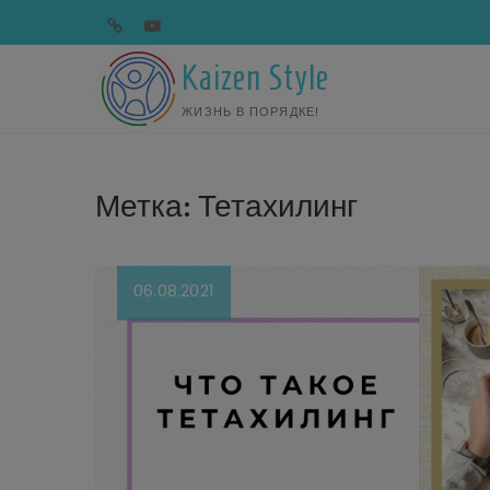
Перейти
telegram
youtube
к
содержимому
Kaizen Style
ЖИЗНЬ В ПОРЯДКЕ!
Метка:
Тетахилинг
06.08.2021