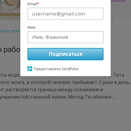
Email
*
Имя
АСТЬЕ
,
ТЕТА-ХИЛИНГ
,
ЭЗОТЕРИКА
н работает?
Подписаться
Предоставлено SendPulse
ета-исцеление» или излечение в состоянии Тета. Тета
ного мозга, в которой человек пребывает 2 раза в день,
нт растворяется граница между сознанием и
лучшения собственной жизни. Метод ТетаХилинг…