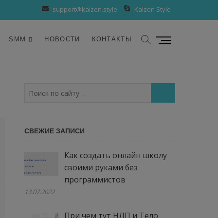
support@kaizen.style
Kaizen Style
К
SMM
НОВОСТИ
КОНТАКТЫ
н
о
п
к
Поиск
а
по
м
сайту
е
…
СВЕЖИЕ ЗАПИСИ
н
ю
Как создать онлайн школу
своими руками без
программистов
13.07.2022
При чем тут НЛП и Тело