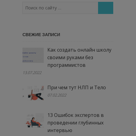
Поиск
по
сайту
…
СВЕЖИЕ ЗАПИСИ
Как создать онлайн школу
своими руками без
программистов
13.07.2022
При чем тут НЛП и Тело
07.02.2022
13 Ошибок экспертов в
проведении глубинных
интервью