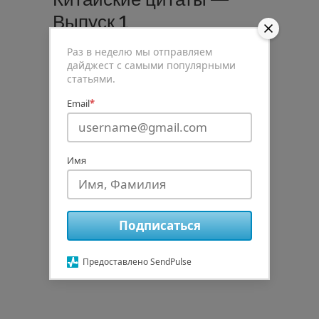
Выпуск 1
Запись от
Юрий Любушкин
Раз в неделю мы отправляем
дайджест с самыми популярными
Нет комментариев
статьями.
Лао-Цзы «Если ты подавлен, значит,
Email
*
ты живешь в прошлом. Если ты
встревожен, значит, ты живешь в
будущем. Если ты пребываешь в
Имя
покое, значит, ты живешь в
настоящем» (Лао-цзы) Подборку
подготовил:
Подписаться
Узнать больше
Предоставлено SendPulse