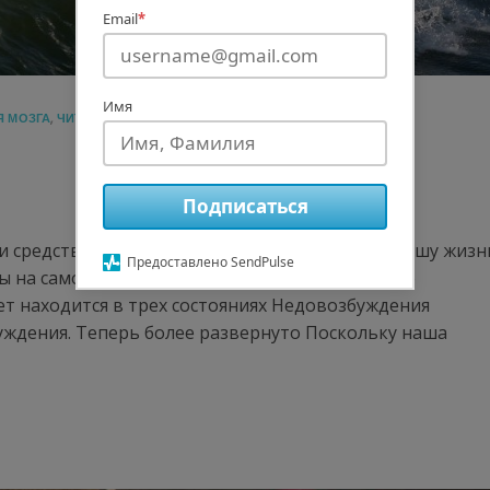
Email
*
Имя
Я МОЗГА
,
ЧИТАТЬ
КОНЦЕНТРАЦИЯ
,
ЭФФЕКТИВНОСТЬ
Подписаться
и средств тратим на то, чтобы организовать нашу жизн
Предоставлено SendPulse
мы на самом деле можем контролировать?». Про
т находится в трех состояниях Недовозбуждения
ждения. Теперь более развернуто Поскольку наша