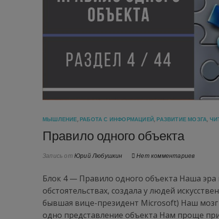
МЫШЛЕНИЕ
,
РАБОТА С ИНФОРМАЦИЕЙ
,
РАЗВИТИЕ МОЗГА
,
ЧИ
Правило одного объекта
Запись от
Юрий Любушкин
Нет комментариев
Блок 4 — Правило одного объекта Наша эра 
обстоятельствах, создала у людей искусств
бывшая вице-президент Microsoft) Наш моз
одно представление объекта Нам проще пр