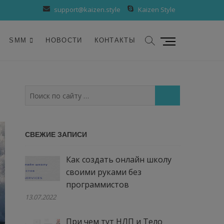
support@kaizen.style
Kaizen Style
К
SMM
НОВОСТИ
КОНТАКТЫ
н
о
п
к
Поиск
а
по
м
сайту
е
…
СВЕЖИЕ ЗАПИСИ
н
ю
Как создать онлайн школу
своими руками без
программистов
13.07.2022
При чем тут НЛП и Тело