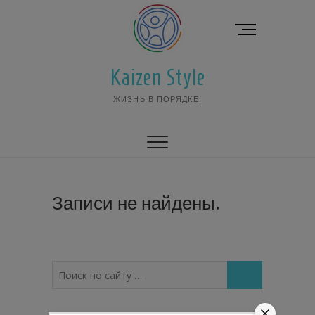
Перейти
к
К
содержимому
н
о
Kaizen Style
п
к
ЖИЗНЬ В ПОРЯДКЕ!
а
м
е
н
ю
Записи не найдены.
Поиск
по
сайту