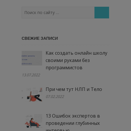
Поиск
по
сайту
…
СВЕЖИЕ ЗАПИСИ
Как создать онлайн школу
своими руками без
программистов
13.07.2022
При чем тут НЛП и Тело
07.02.2022
13 Ошибок экспертов в
проведении глубинных
интервью