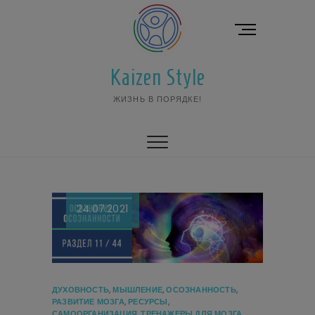
Перейти
к
К
содержимому
н
о
Kaizen Style
п
к
ЖИЗНЬ В ПОРЯДКЕ!
а
м
е
н
ю
24.07.2021
ДУХОВНОСТЬ
,
МЫШЛЕНИЕ
,
ОСОЗНАННОСТЬ
,
РАЗВИТИЕ МОЗГА
,
РЕСУРСЫ
,
САМООРГАНИЗАЦИЯ
,
ТРЕНАЖЕРЫ ДЛЯ МОЗГА
,