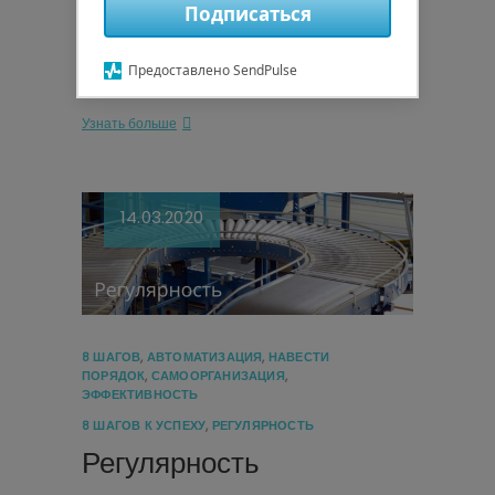
Подписаться
клиенту, сразу зафиксировали. Но
что делать, если вы уже начали вести
Предоставлено SendPulse
прием и есть очередь?…
Узнать больше
14.03.2020
8 ШАГОВ
,
АВТОМАТИЗАЦИЯ
,
НАВЕСТИ
ПОРЯДОК
,
САМООРГАНИЗАЦИЯ
,
ЭФФЕКТИВНОСТЬ
8 ШАГОВ К УСПЕХУ
,
РЕГУЛЯРНОСТЬ
Регулярность