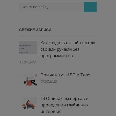
Поиск
по
сайту
…
СВЕЖИЕ ЗАПИСИ
Как создать онлайн школу
своими руками без
программистов
13.07.2022
При чем тут НЛП и Тело
07.02.2022
13 Ошибок экспертов в
проведении глубинных
интервью