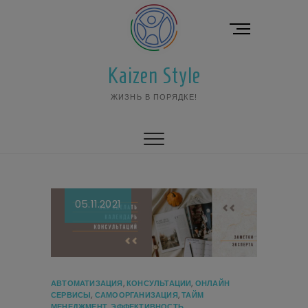
Перейти
к
К
содержимому
н
о
Kaizen Style
п
к
ЖИЗНЬ В ПОРЯДКЕ!
а
м
е
н
ю
05.11.2021
АВТОМАТИЗАЦИЯ
,
КОНСУЛЬТАЦИИ
,
ОНЛАЙН
СЕРВИСЫ
,
САМООРГАНИЗАЦИЯ
,
ТАЙМ
МЕНЕДЖМЕНТ
,
ЭФФЕКТИВНОСТЬ