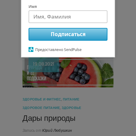
нибудь книгу, я сравниваю
Имя
описанные ситуации с похожими из
своей жизни. Если же таковые не
случались, то спрашиваю…
Подписаться
Узнать больше
Предоставлено SendPulse
19.08.2021
ЗДОРОВЬЕ И ФИТНЕС
,
ПИТАНИЕ
ЗДОРОВОЕ ПИТАНИЕ
,
ЗДОРОВЬЕ
Дары природы
Запись от
Юрий Любушкин