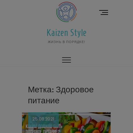
Перейти
к
К
содержимому
н
о
Kaizen Style
п
к
ЖИЗНЬ В ПОРЯДКЕ!
а
м
е
н
ю
Метка:
Здоровое
питание
25.08.2021