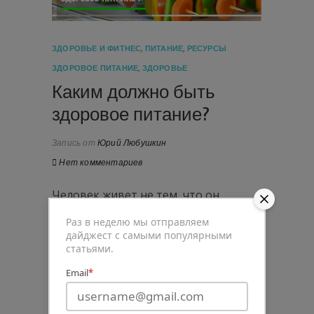
ЗДОРОВЬЕ И ФИТНЕС
,
ПИТАНИЕ
,
РЕСУРСЫ
ЗДОРОВОЕ ПИТАНИЕ
,
ЗДОРОВЬЕ
Каким должно быть
здоровое питание?
Запись от
Юрий Любушкин
Нет комментариев
Человек живет не тем, что он
съедает, а тем, что переваривает.
Раз в неделю мы отправляем
Положение это одинаково
дайджест с самыми популярными
справедливо относится к уму, как и к
статьями.
телу. (Бенджамин Франклин)
Email
*
Насколько мы впечатлительны
Каждый раз, когда читаю какую-