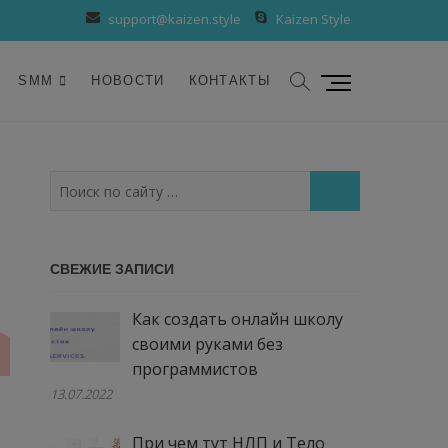
support@kaizen.style
Kaizen Style
К
SMM
НОВОСТИ
КОНТАКТЫ
н
о
п
к
Поиск
а
по
м
сайту
е
…
СВЕЖИЕ ЗАПИСИ
н
ю
Как создать онлайн школу
своими руками без
программистов
13.07.2022
При чем тут НЛП и Тело