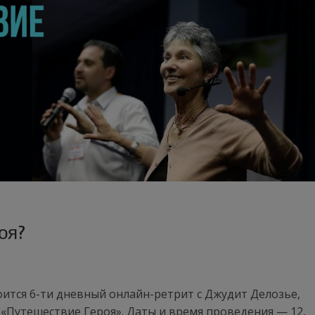
оя?
тоится 6-ти дневный онлайн-ретрит с Джудит Делозье,
«Путешествие Героя». Даты и время проведения — 12,