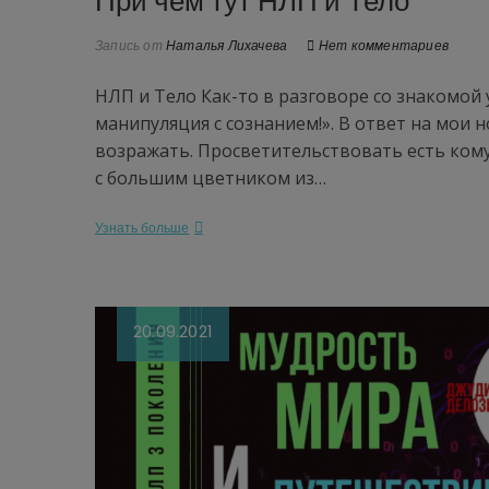
При чем тут НЛП и Тело
Запись от
Наталья Лихачева
Нет комментариев
НЛП и Тело Как-то в разговоре со знакомой 
манипуляция с сознанием!». В ответ на мои 
возражать. Просветительствовать есть кому
с большим цветником из…
Узнать больше
20.09.2021