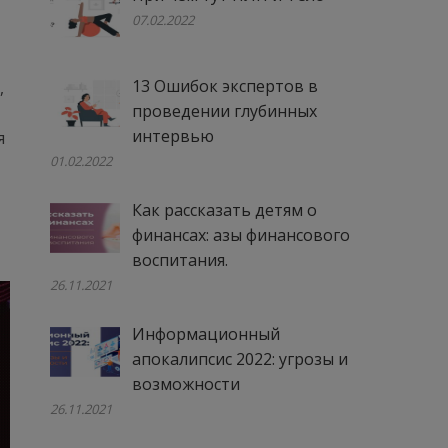
07.02.2022
13 Ошибок экспертов в
,
проведении глубинных
интервью
я
01.02.2022
Как рассказать детям о
финансах: азы финансового
воспитания.
26.11.2021
Информационный
апокалипсис 2022: угрозы и
возможности
26.11.2021