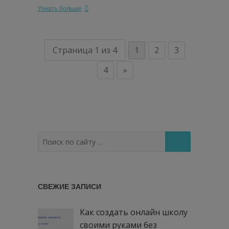
Узнать больше
Страница 1 из 4
1
2
3
4
»
Поиск
по
сайту
…
СВЕЖИЕ ЗАПИСИ
Как создать онлайн школу
своими руками без