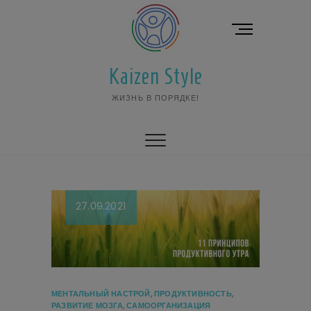
Перейти
к
К
содержимому
н
о
Kaizen Style
п
к
ЖИЗНЬ В ПОРЯДКЕ!
а
м
е
н
ю
27.09.2021
МЕНТАЛЬНЫЙ НАСТРОЙ
,
ПРОДУКТИВНОСТЬ
,
РАЗВИТИЕ МОЗГА
,
САМООРГАНИЗАЦИЯ