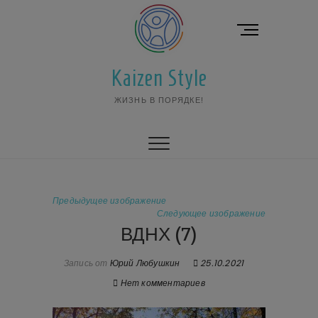
Перейти
к
К
содержимому
н
о
Kaizen Style
п
к
ЖИЗНЬ В ПОРЯДКЕ!
а
м
е
н
ю
Предыдущее изображение
Следующее изображение
ВДНХ (7)
Запись от
Юрий Любушкин
25.10.2021
Нет комментариев