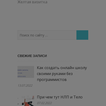
по
Желтая визитка
записям
Поиск
по
сайту
…
СВЕЖИЕ ЗАПИСИ
Как создать онлайн школу
своими руками без
программистов
13.07.2022
При чем тут НЛП и Тело
07.02.2022