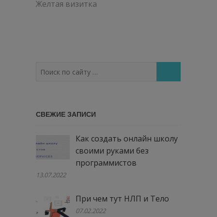
по
Желтая визитка
записям
Поиск
по
сайту
…
СВЕЖИЕ ЗАПИСИ
Как создать онлайн школу
своими руками без
программистов
13.07.2022
При чем тут НЛП и Тело
07.02.2022