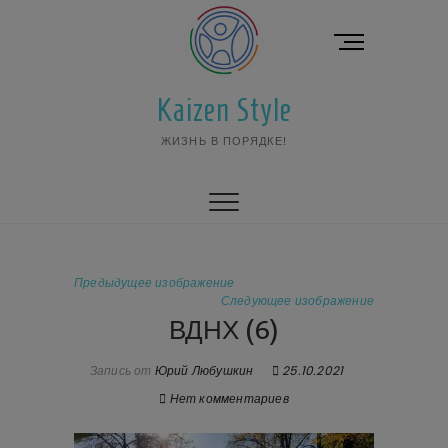
Перейти
к
К
содержимому
н
о
Kaizen Style
п
к
ЖИЗНЬ В ПОРЯДКЕ!
а
м
е
н
ю
Предыдущее изображение
Следующее изображение
ВДНХ (6)
Запись от
Юрий Любушкин
25.10.2021
Нет комментариев