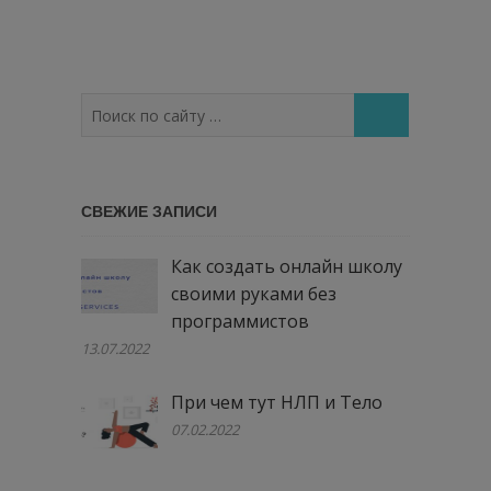
Поиск
по
сайту
…
СВЕЖИЕ ЗАПИСИ
Как создать онлайн школу
своими руками без
программистов
13.07.2022
При чем тут НЛП и Тело
07.02.2022