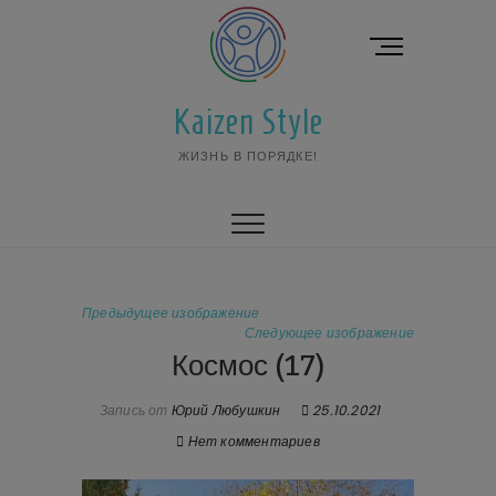
Перейти
к
К
содержимому
н
о
Kaizen Style
п
к
ЖИЗНЬ В ПОРЯДКЕ!
а
м
е
н
ю
Предыдущее изображение
Следующее изображение
Космос (17)
Запись от
Юрий Любушкин
25.10.2021
Нет комментариев