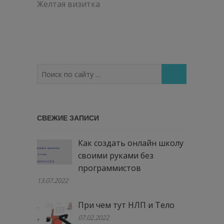
по
Желтая визитка
записям
Поиск
по
сайту
…
СВЕЖИЕ ЗАПИСИ
Как создать онлайн школу
своими руками без
программистов
13.07.2022
При чем тут НЛП и Тело
07.02.2022