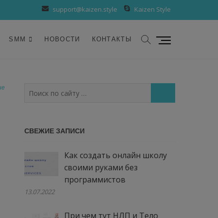
support@kaizen.style
Kaizen Style
К
SMM
НОВОСТИ
КОНТАКТЫ
н
о
п
к
ие
Поиск
а
по
м
сайту
е
…
СВЕЖИЕ ЗАПИСИ
н
ю
Как создать онлайн школу
своими руками без
программистов
13.07.2022
При чем тут НЛП и Тело