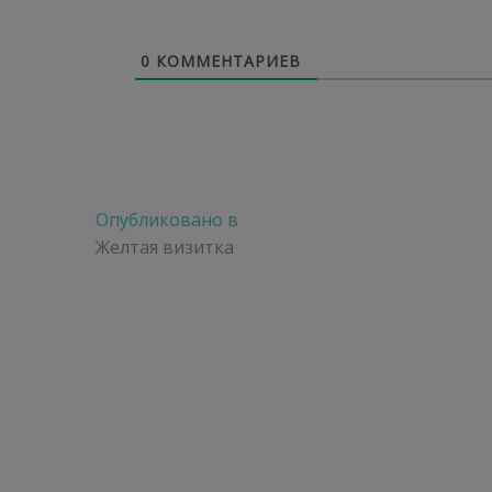
0
КОММЕНТАРИЕВ
Навигация
Опубликовано в
по
Желтая визитка
записям