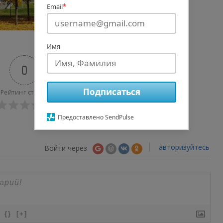
Email
*
Имя
0
Подписаться
Рейтинг статьи
Предоставлено SendPulse
авторизуйтесь
Войти через
{}
[+]