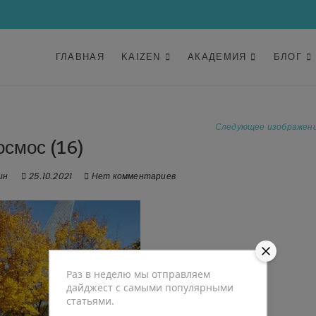
ГЛАВНАЯ
KAIZEN
АКАДЕМИЯ
БЛОГ
Следующее изображен
осмос (16)
ин
25.10.2021
Нет комментариев
Раз в неделю мы отправляем
дайджест с самыми популярными
статьями.