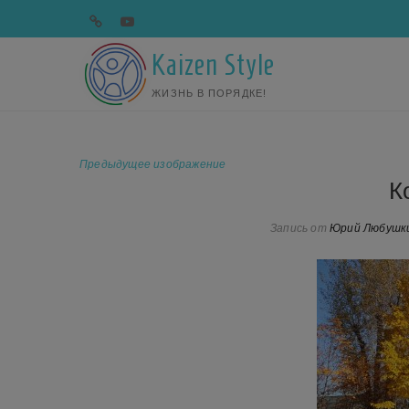
Перейти
telegram
youtube
к
содержимому
Kaizen Style
ЖИЗНЬ В ПОРЯДКЕ!
Предыдущее изображение
К
Запись от
Юрий Любушк