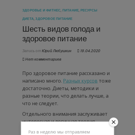
ЗДОРОВЬЕ И ФИТНЕС
,
ПИТАНИЕ
,
РЕСУРСЫ
ДИЕТА
,
ЗДОРОВОЕ ПИТАНИЕ
Шесть видов голода и
здоровое питание
Запись от
Юрий Любушкин
19.04.2020
Нет комментариев
Про здоровое питание рассказано и
написано много.
Разных курсов
тоже
достаточно. Диеты, методики и
разные теории, что делать лучше, а
что не следует.
Отдельного внимания заслуживает
интересная и логичная теория,
которая принадлежит
Эрику
Раз в неделю мы отправляем