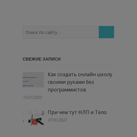
Поиск
по
сайту
…
СВЕЖИЕ ЗАПИСИ
Как создать онлайн школу
своими руками без
программистов
13.07.2022
При чем тут НЛП и Тело
07.02.2022