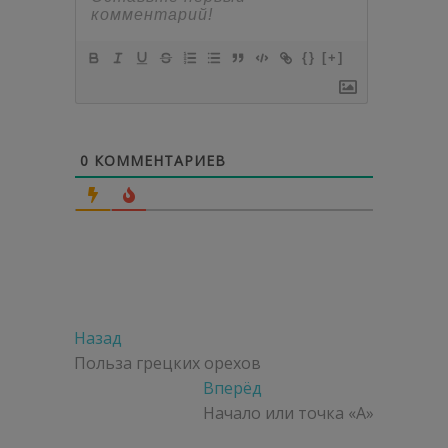
{}
[+]
0
КОММЕНТАРИЕВ
Навигация
Предыдущая
Назад
по
запись:
Польза грецких орехов
Следующая
Вперёд
записям
запись:
Начало или точка «А»