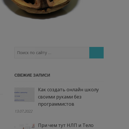
Поиск
по
сайту
…
СВЕЖИЕ ЗАПИСИ
Как создать онлайн школу
своими руками без
программистов
13.07.2022
При чем тут НЛП и Тело