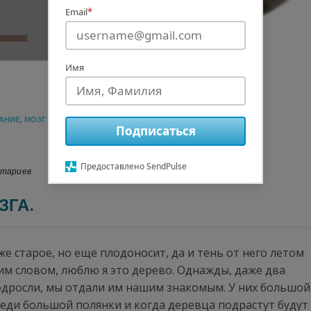
Email
*
Имя
АНИЕ
,
МОЗГ
Подписаться
Предоставлено SendPulse
нтариев
ЗГА.
же старое, но еще плодоносит, да и тень от него летом
им словом, люблю я это дерево. Однажды, даже два
одросли, мы отдали им нашим знакомым. У них большой
реди большой полянки и когда деревца подрастут будут