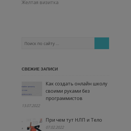
по
Желтая визитка
записям
Поиск
по
сайту
…
СВЕЖИЕ ЗАПИСИ
Как создать онлайн школу
своими руками без
программистов
13.07.2022
При чем тут НЛП и Тело
07.02.2022