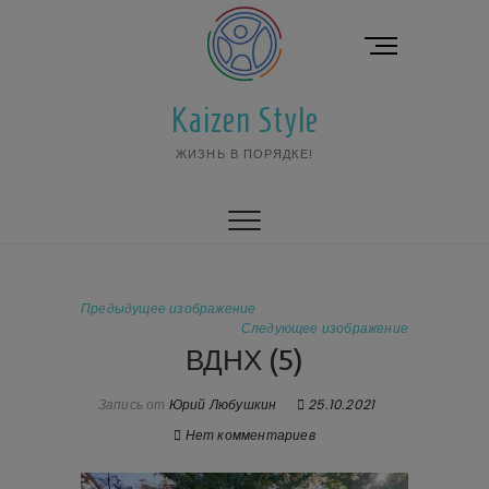
Перейти
к
К
содержимому
н
о
Kaizen Style
п
к
ЖИЗНЬ В ПОРЯДКЕ!
а
м
е
н
ю
Предыдущее изображение
Следующее изображение
ВДНХ (5)
Запись от
Юрий Любушкин
25.10.2021
Нет комментариев