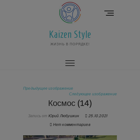
Перейти
к
К
содержимому
н
о
Kaizen Style
п
к
ЖИЗНЬ В ПОРЯДКЕ!
а
м
е
н
ю
Предыдущее изображение
Следующее изображение
Космос (14)
Запись от
Юрий Любушкин
25.10.2021
Нет комментариев