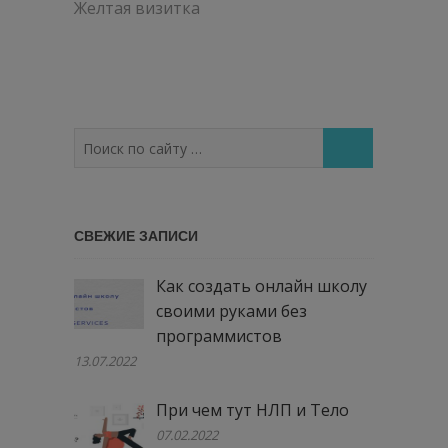
по
Желтая визитка
записям
Поиск
по
сайту
…
СВЕЖИЕ ЗАПИСИ
Как создать онлайн школу
своими руками без
программистов
13.07.2022
При чем тут НЛП и Тело
07.02.2022