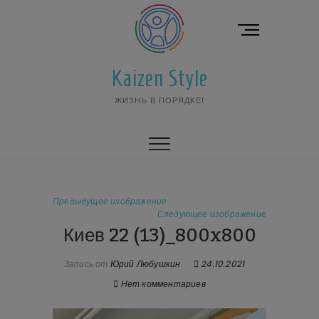
Перейти
к
К
содержимому
н
о
Kaizen Style
п
к
ЖИЗНЬ В ПОРЯДКЕ!
а
м
е
н
ю
Предыдущее изображение
Следующее изображение
Киев 22 (13)_800x800
Запись от
Юрий Любушкин
24.10.2021
Нет комментариев