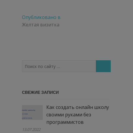
Навигация
Опубликовано в
по
Желтая визитка
записям
Поиск
по
сайту
…
СВЕЖИЕ ЗАПИСИ
Как создать онлайн школу
своими руками без
программистов
13.07.2022