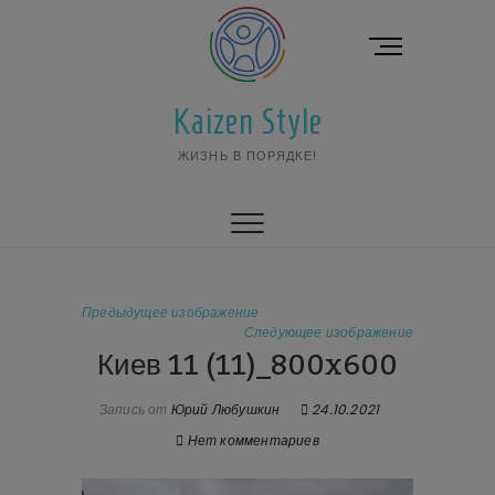
Перейти
к
К
содержимому
н
о
Kaizen Style
п
к
ЖИЗНЬ В ПОРЯДКЕ!
а
м
е
н
ю
Предыдущее изображение
Следующее изображение
Киев 11 (11)_800x600
Запись от
Юрий Любушкин
24.10.2021
Нет комментариев