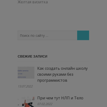
по
Желтая визитка
записям
Поиск
по
сайту
…
СВЕЖИЕ ЗАПИСИ
Как создать онлайн школу
своими руками без
программистов
13.07.2022
При чем тут НЛП и Тело
07.02.2022