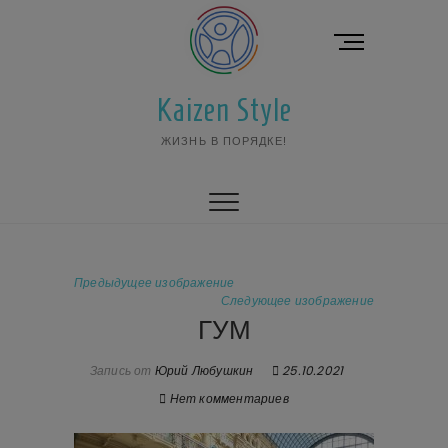
Перейти
к
К
содержимому
н
о
Kaizen Style
п
к
ЖИЗНЬ В ПОРЯДКЕ!
а
м
е
н
ю
Предыдущее изображение
Следующее изображение
ГУМ
Запись от
Юрий Любушкин
25.10.2021
Нет комментариев