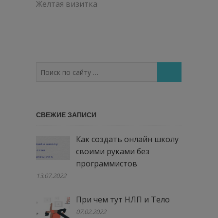
по
Желтая визитка
записям
Поиск
по
сайту
…
СВЕЖИЕ ЗАПИСИ
Как создать онлайн школу
своими руками без
программистов
13.07.2022
При чем тут НЛП и Тело
07.02.2022