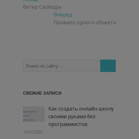
Навигация
по
запись:
Ветер Свободы
Следующая
Вперёд
записям
запись:
Правило одного объекта
Поиск
по
сайту
…
СВЕЖИЕ ЗАПИСИ
Как создать онлайн школу
своими руками без
программистов
13.07.2022