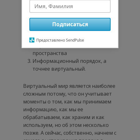
Кайдзен «Порядок». По-японски это
звучит «Seiton»
Сам порядок можно разделить на
Подписаться
три составляющие:
Порядок рабочего пространства
Предоставлено SendPulse
Порядок жизненного
пространства
Информационный порядок, а
точнее виртуальный.
Виртуальный мир является наиболее
сложным потому, что он учитывает
моменты о том, как мы принимаем
информацию, как мы ее
обрабатываем, как храним и как
используем, но об этом несколько
позже. А сейчас, собственно, начнем с