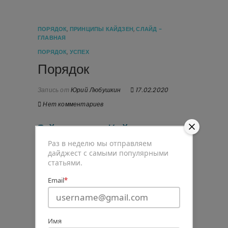
ПОРЯДОК
,
ПРИНЦИПЫ КАЙДЗЕН
,
СЛАЙД -
ГЛАВНАЯ
ПОРЯДОК
,
УСПЕХ
Порядок
Запись от
Юрий Любушкин
17.02.2020
Нет комментариев
2-й принцип Кайдзен,
«Порядок» — «Seiton»
Раз в неделю мы отправляем
дайджест с самыми популярными
статьями.
Когда есть понимание, что такое
аккуратность
, которая выражается
Email
*
через уважение к себе, окружению,
пространству и действиям, можно
переходить ко второму принципу
Имя