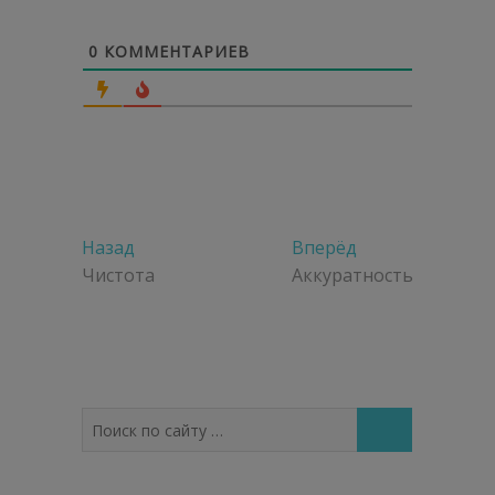
0
КОММЕНТАРИЕВ
Навигация
Предыдущая
Следующая
Назад
Вперёд
по
запись:
запись:
Чистота
Аккуратность
записям
Поиск
по
сайту