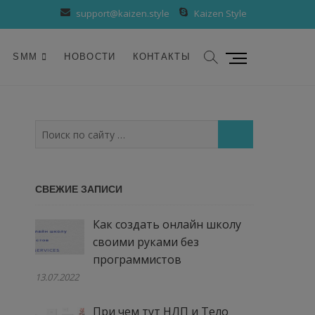
support@kaizen.style
Kaizen Style
К
SMM
НОВОСТИ
КОНТАКТЫ
н
о
п
к
Поиск
а
по
м
сайту
е
…
СВЕЖИЕ ЗАПИСИ
н
ю
Как создать онлайн школу
своими руками без
программистов
13.07.2022
При чем тут НЛП и Тело