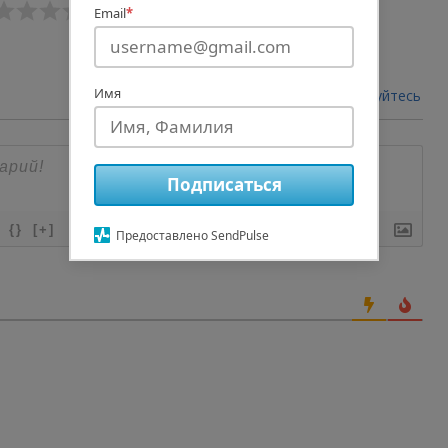
Email
*
Имя
авторизуйтесь
Войти через
Подписаться
{}
[+]
Предоставлено SendPulse