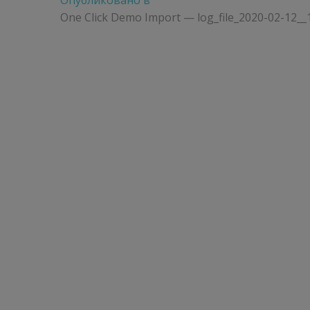
Навигация
Опубликовано в
по
One Click Demo Import — log_file_2020-02-12__
записям