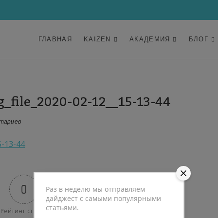
ГЛАВНАЯ
KAIZEN
АКАДЕМИЯ
БЛОГ
g_file_2020-02-12__15-13-44
тариев
5-13-44
0
Раз в неделю мы отправляем
дайджест с самыми популярными
статьями.
Рейтинг статьи