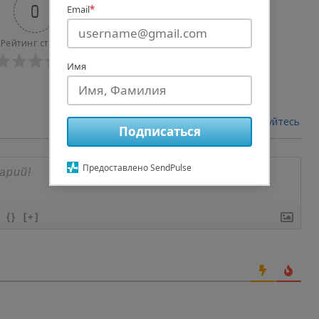
0
Email
*
Рейтинг статьи
Имя
авторизуйтесь
Войти через
Подписаться
Предоставлено SendPulse
{}
[+]