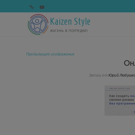
Перейти
telegram
youtube
к
содержимому
Kaizen Style
ЖИЗНЬ В ПОРЯДКЕ!
Предыдущее изображение
Он
Запись от
Юрий Любушк