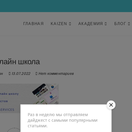
ГЛАВНАЯ
KAIZEN
АКАДЕМИЯ
БЛОГ
лайн школа
ин
13.07.2022
Нет комментариев
Раз в неделю мы отправляем
дайджест с самыми популярными
статьями.