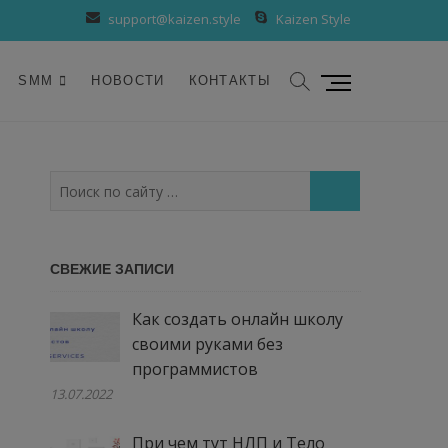
support@kaizen.style
Kaizen Style
К
SMM
НОВОСТИ
КОНТАКТЫ
н
о
п
к
Поиск
а
по
м
сайту
е
…
СВЕЖИЕ ЗАПИСИ
н
ю
Как создать онлайн школу
своими руками без
программистов
13.07.2022
При чем тут НЛП и Тело