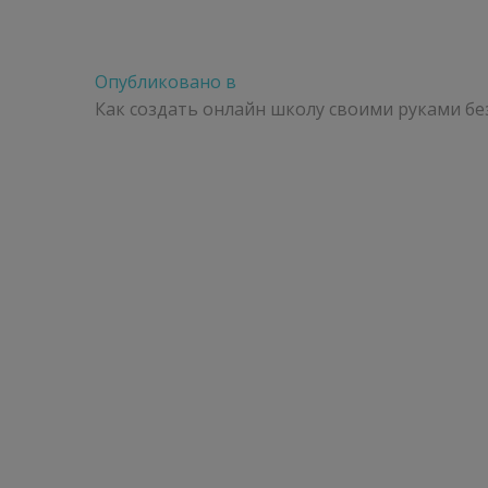
Навигация
Опубликовано в
по
Как создать онлайн школу своими руками б
записям