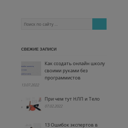
Поиск
по
сайту
…
СВЕЖИЕ ЗАПИСИ
Как создать онлайн школу
своими руками без
программистов
13.07.2022
При чем тут НЛП и Тело
07.02.2022
13 Ошибок экспертов в