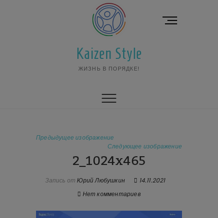
Перейти
к
К
содержимому
н
о
Kaizen Style
п
к
ЖИЗНЬ В ПОРЯДКЕ!
а
м
е
н
ю
Предыдущее изображение
Следующее изображение
2_1024x465
Запись от
Юрий Любушкин
14.11.2021
Нет комментариев