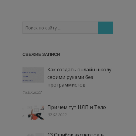
Поиск
по
сайту
…
СВЕЖИЕ ЗАПИСИ
Как создать онлайн школу
своими руками без
программистов
13.07.2022
При чем тут НЛП и Тело
07.02.2022
13 Ошибок экспертов в