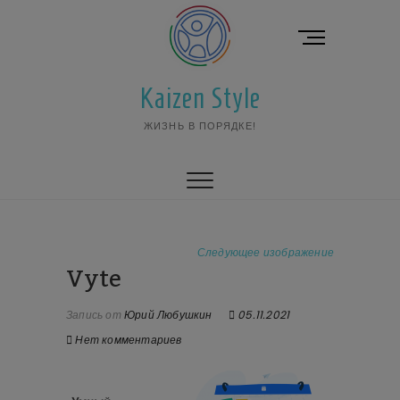
Перейти
к
К
содержимому
н
о
Kaizen Style
п
к
ЖИЗНЬ В ПОРЯДКЕ!
а
м
е
н
ю
Следующее изображение
Vyte
Запись от
Юрий Любушкин
05.11.2021
Нет комментариев