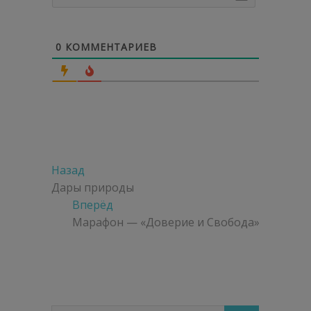
0
КОММЕНТАРИЕВ
Навигация
Предыдущая
Назад
по
запись:
Дары природы
Следующая
Вперёд
записям
запись:
Марафон — «Доверие и Свобода»