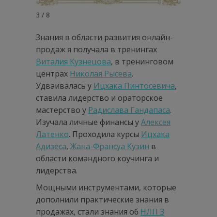
3 / 8
Знания в области развития онлайн-
продаж я получала в тренингах
Виталия Кузнецова
, в тренинговом
центрах
Николая Рысева
.
Удваивалась у
Ицхака Пинтосевича
,
ставила лидерство и ораторское
мастерство у
Радислава Гандапаса
.
Изучала личные финансы у
Алексея
Латенко
. Проходила курсы
Ицхака
Адизеса
,
Жана-Франсуа Кузин
в
области командного коучинга и
лидерства.
Мощными инструментами, которые
дополнили практические знания в
продажах, стали знания об
НЛП 3