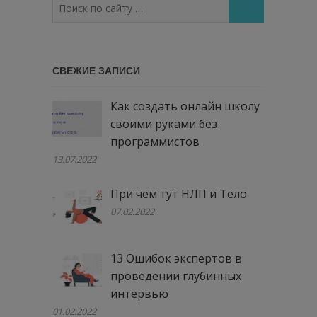
Поиск
по
сайту
…
СВЕЖИЕ ЗАПИСИ
Как создать онлайн школу
своими руками без
программистов
13.07.2022
При чем тут НЛП и Тело
07.02.2022
13 Ошибок экспертов в
проведении глубинных
интервью
01.02.2022