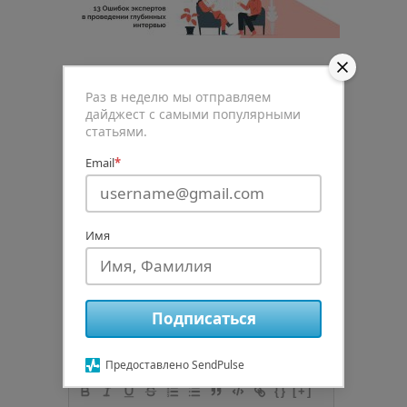
Раз в неделю мы отправляем
0
дайджест с самыми популярными
статьями.
Рейтинг статьи
Email
*
Имя
Подписаться
авторизуйтесь
Подписаться
Предоставлено SendPulse
{}
[+]