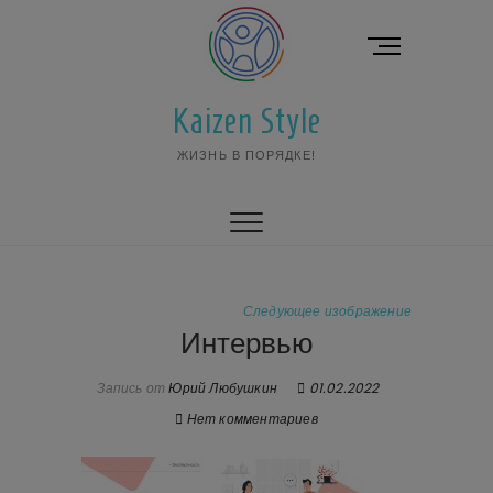
Перейти
к
К
содержимому
н
о
Kaizen Style
п
к
ЖИЗНЬ В ПОРЯДКЕ!
а
м
е
н
ю
Следующее изображение
Интервью
Запись от
Юрий Любушкин
01.02.2022
Нет комментариев