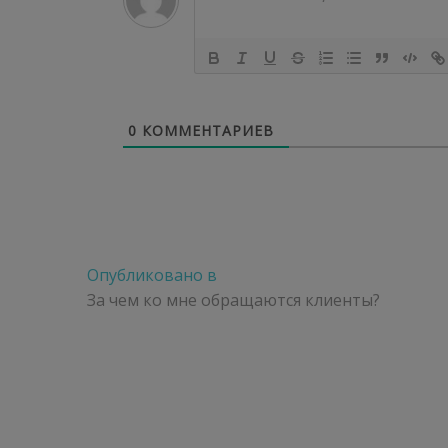
0
КОММЕНТАРИЕВ
Навигация
Опубликовано в
по
За чем ко мне обращаются клиенты?
записям