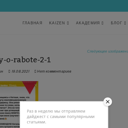
ГЛАВНАЯ
KAIZEN
АКАДЕМИЯ
БЛОГ
Следующее изображен
y-o-rabote-2-1
ин
19.08.2021
Нет комментариев
Раз в неделю мы отправляем
дайджест с самыми популярными
статьями.