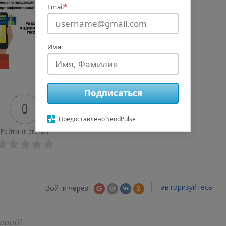
Email
*
Имя
Подписаться
0
Предоставлено SendPulse
Рейтинг статьи
авторизуйтесь
Войти через