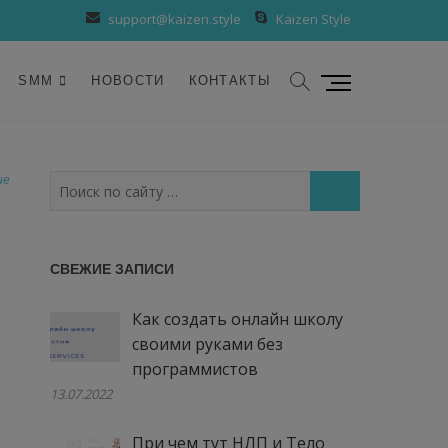
support@kaizen.style
Kaizen Style
К
SMM
НОВОСТИ
КОНТАКТЫ
н
о
п
к
ие
Поиск
а
по
м
сайту
е
…
СВЕЖИЕ ЗАПИСИ
н
ю
Как создать онлайн школу
своими руками без
программистов
13.07.2022
При чем тут НЛП и Тело