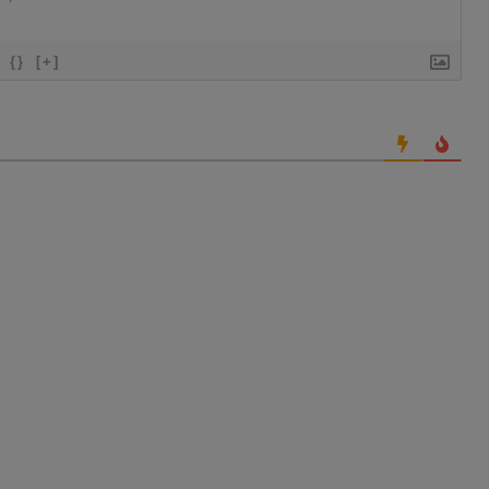
{}
[+]