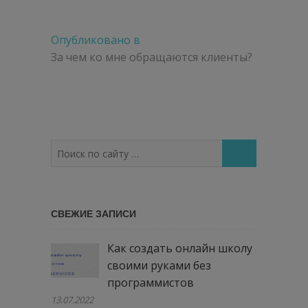
Навигация
Опубликовано в
по
За чем ко мне обращаются клиенты?
записям
Поиск
по
сайту
…
СВЕЖИЕ ЗАПИСИ
Как создать онлайн школу
своими руками без
программистов
13.07.2022