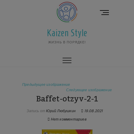
Перейти
к
К
содержимому
н
о
Kaizen Style
п
к
ЖИЗНЬ В ПОРЯДКЕ!
а
м
е
н
ю
Предыдущее изображение
Следующее изображение
Baffet-otzyv-2-1
Запись от
Юрий Любушкин
19.08.2021
Нет комментариев