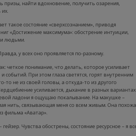
ь призы, найти вдохновение, получить озарения,
 их.
ет такое состояние «сверхсознанием», приводя
книг «Достижение максимума»: обострение интуиции,
ми людьми.
равда, у всех оно проявляется по-разному.
так: четкое понимание, что делать, которое усиливает
и событий. При этом глаза светятся, горят внутренним
-то не из своей головы, а откуда-то из другого
 Сердцебиение усиливается, дыхание в разных вариантах
 левой ладони я ощущаю покалывание. На макушке –
мая нить, связывающая меня со всем живым. Она похожа
из фильма «Аватар».
 гейзер. Чувства обострены, состояние ресурсное – я вс