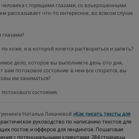
ь человека с горящими глазами, со взъерошенными
м рассказывает что-то интересное, во всяком случае
 глазами?
по коже, и в которой хочется раствориться и запеть?
бимое дело, которое вы выполняете день ото дня,
ет вам потоковое состояние: в нем все спорится, вы
товы им заниматься?
 потокового состояния.
-тренинга Натальи Лихачевой
«Как писать тексты для
практическое руководство по написанию текстов для
ющих постов и офферов для лендингов. Пошаговая
щения с потенциальными клиентами. 284 страницы