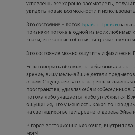
успеваешь все хорошо рассмотреть, получит
увидеть новые возможности и использовать
Это состояние
– поток
.
Брайан Трейси
называ
признаки потока в одной из моих любимых 
знаки, внезапные события, встречи с нужны
Это состояние можно ощутить и физически. П
Если говорить обо мне, то я бы описала это 
зрение, вижу мельчайшие детали предметов 
огнем. Ощущение, что говоришь и знаешь что
пространства, удивляя себя и собеседников.
потока либо учащается, либо углубляется. В
ощущение, что у меня есть какая-то невиди
на светящиеся ветви древнего дерева Эйва 
В горле восторженно клокочет, внутри тела –
могу!