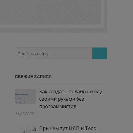
Поиск
по
сайту
…
СВЕЖИЕ ЗАПИСИ
Как создать онлайн школу
своими руками без
программистов
13.07.2022
При чем тут НЛП и Тело