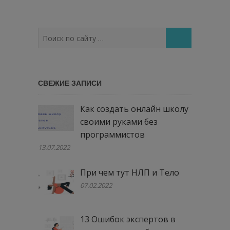
Поиск
по
сайту
…
СВЕЖИЕ ЗАПИСИ
Как создать онлайн школу
своими руками без
программистов
13.07.2022
При чем тут НЛП и Тело
07.02.2022
13 Ошибок экспертов в