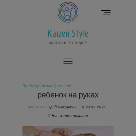
Перейти
к
К
содержимому
н
о
Kaizen Style
п
к
ЖИЗНЬ В ПОРЯДКЕ!
а
м
е
н
ю
Предыдущее изображение
ребенок на руках
Запись от
Юрий Любушкин
23.09.2021
Нет комментариев