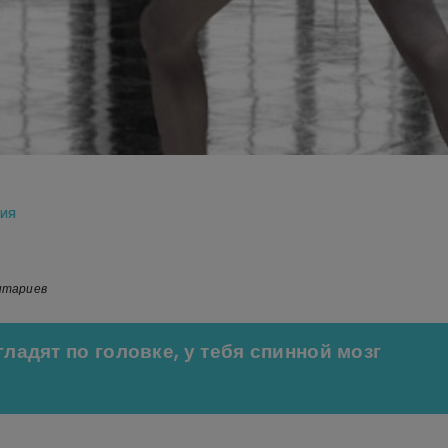
ИЯ
нтариев
гладят по головке, у тебя спинной мозг