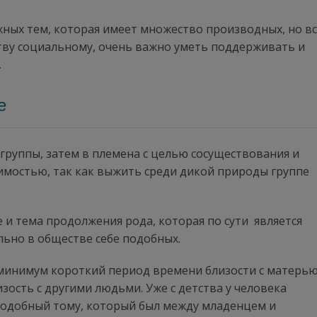
жных тем, которая имеет множество производных, но в
еству социальному, очень важно уметь поддерживать и
.
е
группы, затем в племена с целью сосуществования и
мостью, так как выжить среди дикой природы группе
 и тема продолжения рода, которая по сути является
ьно в обществе себе подобных.
 минимум короткий период времени близости с матерью
зость с другими людьми. Уже с детства у человека
 подобный тому, который был между младенцем и