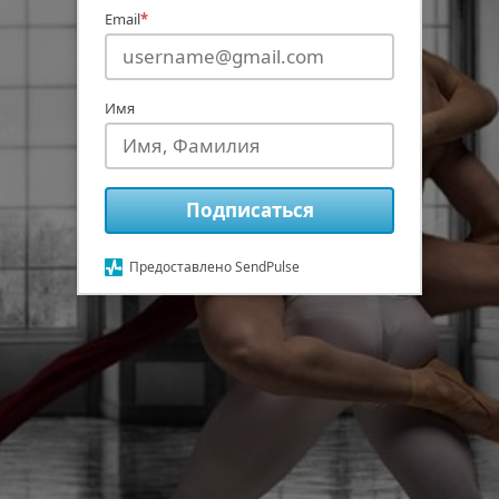
Email
*
Имя
Подписаться
Предоставлено SendPulse