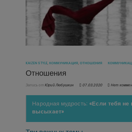
KAIZEN STYLE
,
КОММУНИКАЦИЯ
,
ОТНОШЕНИЯ
КОММУНИКАЦ
Отношения
Запись от
Юрий Любушкин
07.03.2020
Нет комме
Народная мудрость
:
«Если тебя не 
высыхает»