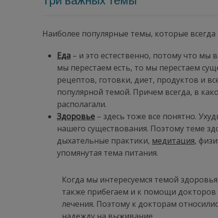
Три важных темы
Наиболее популярные темы, которые всегда 
Еда
– и это естественно, потому что мы в
мы перестаем есть, то мы перестаем су
рецептов, готовки, диет, продуктов и все
популярной темой. Причем всегда, в как
располагали.
Здоровье
– здесь тоже все понятно. Ух
нашего существования. Поэтому теме з
дыхательные практики,
медитация
, физ
упомянутая тема питания.
Когда мы интересуемся темой здоровья
также прибегаем и к помощи докторов
лечения. Поэтому к докторам относилис
надежду на выживание.