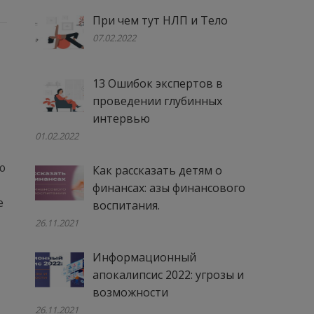
При чем тут НЛП и Тело
07.02.2022
13 Ошибок экспертов в
проведении глубинных
интервью
01.02.2022
ю
Как рассказать детям о
финансах: азы финансового
е
воспитания.
26.11.2021
Информационный
апокалипсис 2022: угрозы и
возможности
26.11.2021