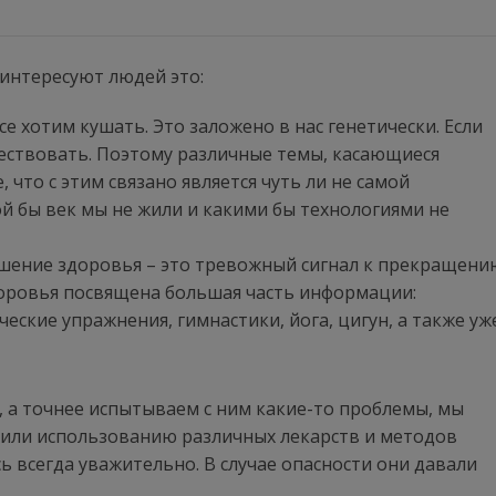
интересуют людей это:
се хотим кушать. Это заложено в нас генетически. Если
ществовать. Поэтому различные темы, касающиеся
, что с этим связано является чуть ли не самой
ой бы век мы не жили и какими бы технологиями не
удшение здоровья – это тревожный сигнал к прекращени
доровья посвящена большая часть информации:
ические упражнения, гимнастики, йога, цигун, а также уж
, а точнее испытываем с ним какие-то проблемы, мы
 или использованию различных лекарств и методов
ь всегда уважительно. В случае опасности они давали