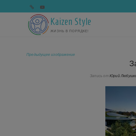
Перейти
telegram
youtube
к
содержимому
Kaizen Style
ЖИЗНЬ В ПОРЯДКЕ!
Предыдущее изображение
З
Запись от
Юрий Любушк