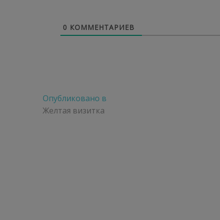
0
КОММЕНТАРИЕВ
Навигация
Опубликовано в
по
Желтая визитка
записям