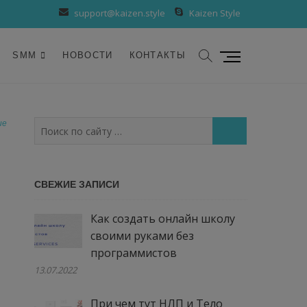
support@kaizen.style
Kaizen Style
К
SMM
НОВОСТИ
КОНТАКТЫ
н
о
п
к
ие
Поиск
а
по
м
сайту
е
…
СВЕЖИЕ ЗАПИСИ
н
ю
Как создать онлайн школу
своими руками без
программистов
13.07.2022
При чем тут НЛП и Тело