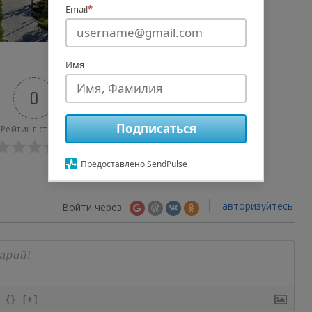
Email
*
Имя
0
Подписаться
Рейтинг статьи
Предоставлено SendPulse
авторизуйтесь
Войти через
{}
[+]