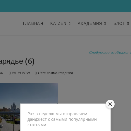
ГЛАВНАЯ
KAIZEN
АКАДЕМИЯ
БЛОГ
Следующее изображен
арядье (6)
ин
25.10.2021
Нет комментариев
Раз в неделю мы отправляем
дайджест с самыми популярными
статьями.