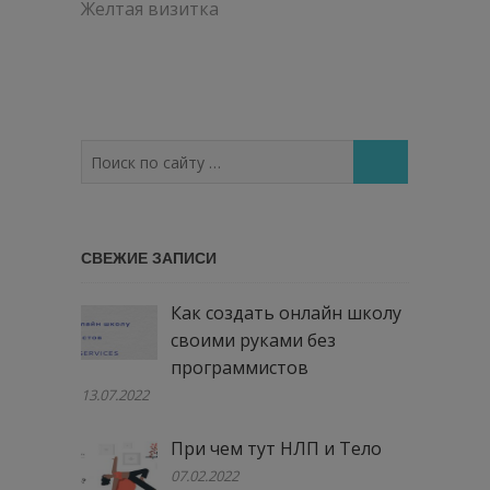
по
Желтая визитка
записям
Поиск
по
сайту
…
СВЕЖИЕ ЗАПИСИ
Как создать онлайн школу
своими руками без
программистов
13.07.2022
При чем тут НЛП и Тело
07.02.2022