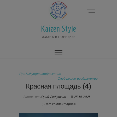
Перейти
к
К
содержимому
н
о
Kaizen Style
п
к
ЖИЗНЬ В ПОРЯДКЕ!
а
м
е
н
ю
Предыдущее изображение
Следующее изображение
Красная площадь (4)
Запись от
Юрий Любушкин
25.10.2021
Нет комментариев