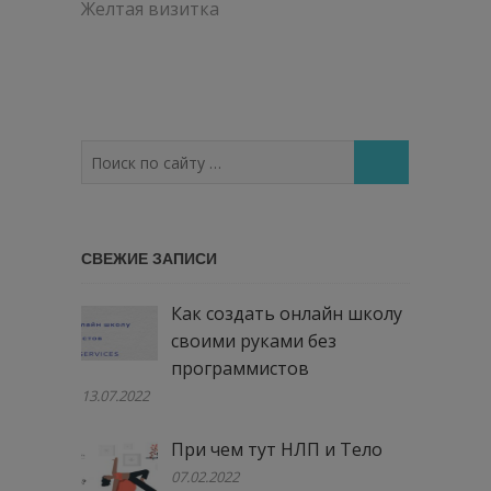
по
Желтая визитка
записям
Поиск
по
сайту
…
СВЕЖИЕ ЗАПИСИ
Как создать онлайн школу
своими руками без
программистов
13.07.2022
При чем тут НЛП и Тело
07.02.2022