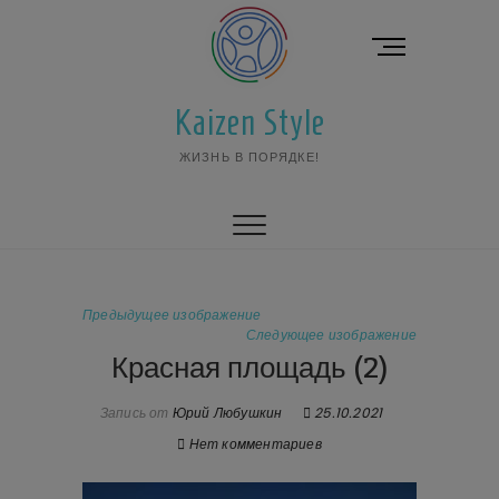
Перейти
к
К
содержимому
н
о
Kaizen Style
п
к
ЖИЗНЬ В ПОРЯДКЕ!
а
м
е
н
ю
Предыдущее изображение
Следующее изображение
Красная площадь (2)
Запись от
Юрий Любушкин
25.10.2021
Нет комментариев