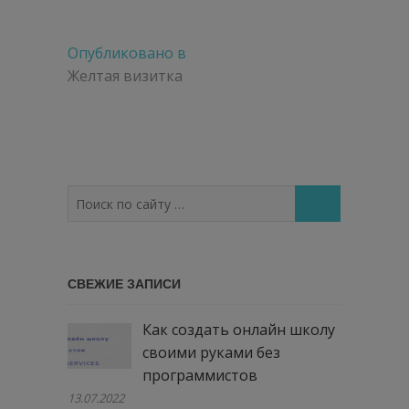
Навигация
Опубликовано в
по
Желтая визитка
записям
Поиск
по
сайту
…
СВЕЖИЕ ЗАПИСИ
Как создать онлайн школу
своими руками без
программистов
13.07.2022