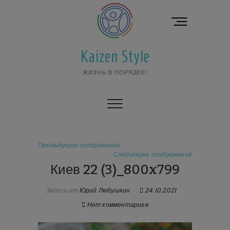
Перейти
к
К
содержимому
н
о
Kaizen Style
п
к
ЖИЗНЬ В ПОРЯДКЕ!
а
м
е
н
ю
Предыдущее изображение
Следующее изображение
Киев 22 (3)_800x799
Запись от
Юрий Любушкин
24.10.2021
Нет комментариев