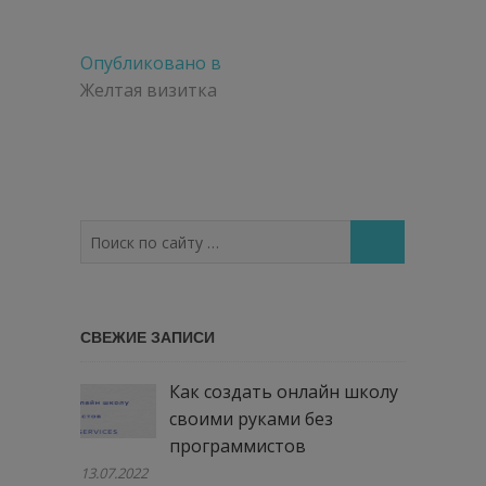
Навигация
Опубликовано в
по
Желтая визитка
записям
Поиск
по
сайту
…
СВЕЖИЕ ЗАПИСИ
Как создать онлайн школу
своими руками без
программистов
13.07.2022