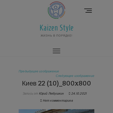
Перейти
к
К
содержимому
н
о
Kaizen Style
п
к
ЖИЗНЬ В ПОРЯДКЕ!
а
м
е
н
ю
Предыдущее изображение
Следующее изображение
Киев 22 (10)_800x800
Запись от
Юрий Любушкин
24.10.2021
Нет комментариев