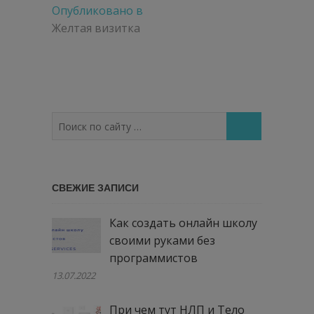
Навигация
Опубликовано в
по
Желтая визитка
записям
Поиск
по
сайту
…
СВЕЖИЕ ЗАПИСИ
Как создать онлайн школу
своими руками без
программистов
13.07.2022
При чем тут НЛП и Тело