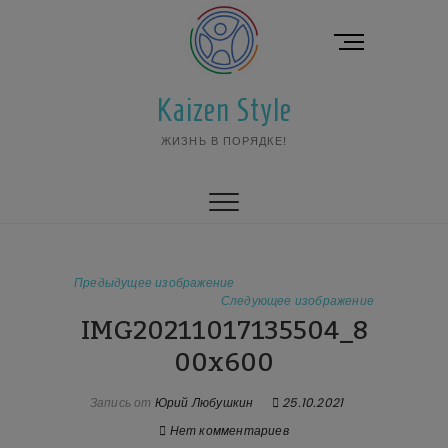
Перейти
к
К
содержимому
н
о
Kaizen Style
п
к
ЖИЗНЬ В ПОРЯДКЕ!
а
м
е
н
ю
Предыдущее изображение
Следующее изображение
IMG20211017135504_8
00x600
Запись от
Юрий Любушкин
25.10.2021
Нет комментариев