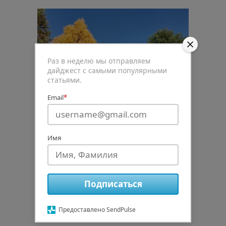
Раз в неделю мы отправляем
дайджест с самыми популярными
статьями.
Email
*
Имя
0
Подписаться
Рейтинг статьи
Предоставлено SendPulse